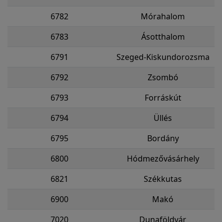
6782
Mórahalom
6783
Ásotthalom
6791
Szeged-Kiskundorozsma
6792
Zsombó
6793
Forráskút
6794
Üllés
6795
Bordány
6800
Hódmezővásárhely
6821
Székkutas
6900
Makó
7020
Dunaföldvár