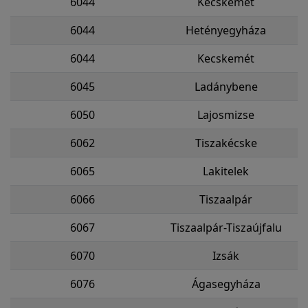
6044
Kecskemét
6044
Hetényegyháza
6044
Kecskemét
6045
Ladánybene
6050
Lajosmizse
6062
Tiszakécske
6065
Lakitelek
6066
Tiszaalpár
6067
Tiszaalpár-Tiszaújfalu
6070
Izsák
6076
Ágasegyháza