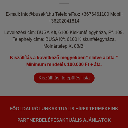
E-mail: info@busakft.hu Telefon/Fax: +3676461180 Mobil:
+36202041814
Levelezési cím: BUSA Kft, 6100 Kiskunfélegyháza, Pf. 109.
Telephely címe: BUSA Kft, 6100 Kiskunfélegyháza,
Molnártelep X. 88/B.
Kiszállítás a következő megyékben" illetve alatta "
Minimum rendelés 100.000 Ft + áfa.
Kiszállítási település lista
FŐOLDAL
RÓLUNK
AKTUÁLIS HÍREK
TERMÉKEINK
PARTNERBELÉPÉS
AKTUÁLIS AJÁNLATOK