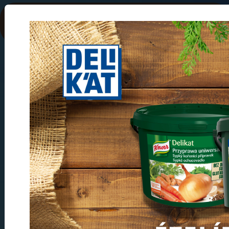
KISZÁLLÍTÁSI
TELEPÜLÉS LISTA
Főoldal
Kiszállítási település lista