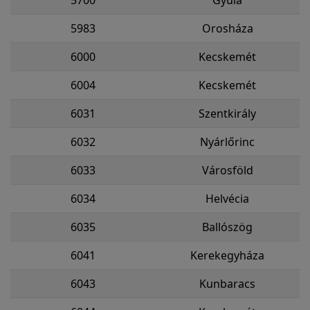
5700
Gyula
5983
Orosháza
6000
Kecskemét
6004
Kecskemét
6031
Szentkirály
6032
Nyárlőrinc
6033
Városföld
6034
Helvécia
6035
Ballószög
6041
Kerekegyháza
6043
Kunbaracs