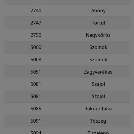
2740
Abony
2747
Törtel
2750
Nagykőrös
5000
Szolnok
5008
Szolnok
5051
Zagyvarékas
5081
Szajol
5081
Szajol
5085
Rákóczifalva
5091
Tószeg
5094
Tiszajenő