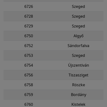
6726
Szeged
6728
Szeged
6729
Szeged
6750
Algyő
6752
Sándorfalva
6753
Szeged
6754
Újszentiván
6756
Tiszasziget
6758
Röszke
6759
Bordány
6760
Kistelek