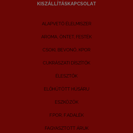
KISZÁLLÍTÁS
KAPCSOLAT
ALAPVETŐ ÉLELMISZER
AROMA, ÖNTET, FESTÉK
CSOKI, BEVONÓ, KPOR
CUKRÁSZATI DÍSZÍTŐK
ÉLESZTŐK
ELŐHŰTÖTT HÚSÁRU
ESZKÖZÖK
F.POR, F.ADALÉK
FAGYASZTOTT ÁRUK