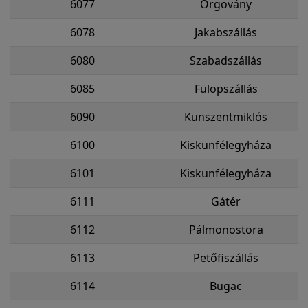
6077
Orgovány
6078
Jakabszállás
6080
Szabadszállás
6085
Fülöpszállás
6090
Kunszentmiklós
6100
Kiskunfélegyháza
6101
Kiskunfélegyháza
6111
Gátér
6112
Pálmonostora
6113
Petőfiszállás
6114
Bugac