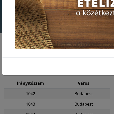
Tisztelt Vásárlóink!
Szeretnénk tájékoztatni Önöket, hogy kiszállítást
kizárólag az alábbi településeken tudunk biztosítani.
Amennyiben egyedi igényeik vagy további kérdéseik
lennének, ügyfélszolgálatunk készséggel áll
rendelkezésükre.
Írányitószám
Város
1042
Budapest
1043
Budapest