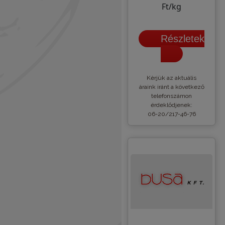
Ft/kg
Részletek
Kèrjük az aktuális
áraink iránt a következő
telefonszámon
érdeklődjenek:
06-20/217-46-76