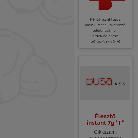
Kèrjük az aktuális
áraink iránt a következő
telefonszámon
érdeklődjenek:
06-20/217-46-76
Élesztő
instant 7g "T"
Cikkszám: