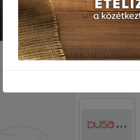
Nettó ár:
63
Ft/db
Részletek
Kèrjük az aktuális
áraink iránt a következő
telefonszámon
érdeklődjenek:
06-20/217-46-76