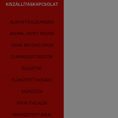
KISZÁLLÍTÁS
KAPCSOLAT
ALAPVETŐ ÉLELMISZER
AROMA, ÖNTET, FESTÉK
CSOKI, BEVONÓ, KPOR
CUKRÁSZATI DÍSZÍTŐK
ÉLESZTŐK
ELŐHŰTÖTT HÚSÁRU
ESZKÖZÖK
F.POR, F.ADALÉK
FAGYASZTOTT ÁRUK