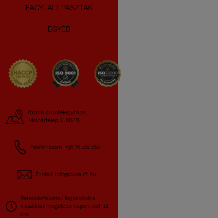
FAGYLALT PASZTÁK
EGYÉB
6100 Kiskunfélegyháza,
Molnártelep X. 88/B.
Telefonszám: +36 76 461 180
E-Mail: info@busakft.hu
Rendelésfelvétel: legkésőbb a
kiszállítás megelőző napon, déli 12
óra.