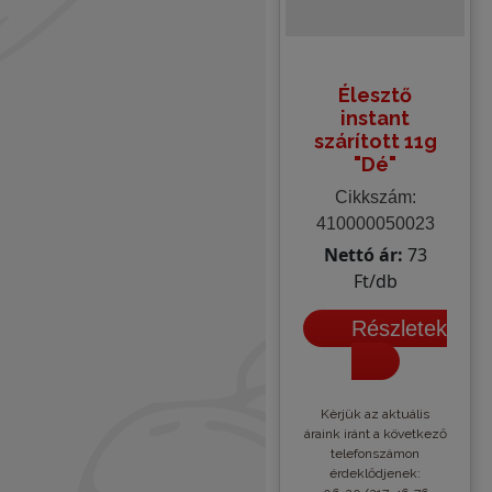
Élesztő
instant
szárított 11g
"Dé"
Cikkszám:
410000050023
Nettó ár:
73
Ft/db
Részletek
Kèrjük az aktuális
áraink iránt a következő
telefonszámon
érdeklődjenek: