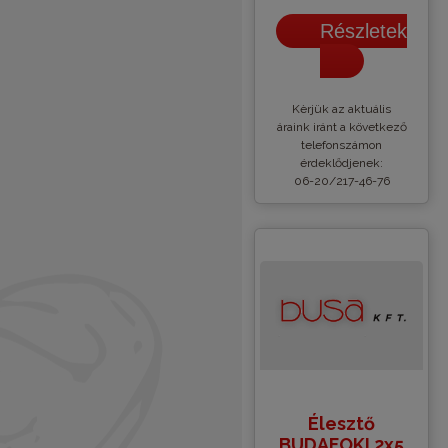
Részletek
Kèrjük az aktuális
áraink iránt a következő
telefonszámon
érdeklődjenek:
06-20/217-46-76
Élesztő
BUDAFOKI 2x5