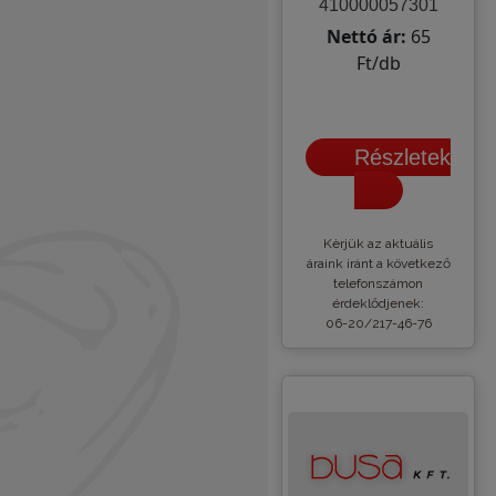
410000057301
Nettó ár:
65
Ft/db
Részletek
Kèrjük az aktuális
áraink iránt a következő
telefonszámon
érdeklődjenek:
06-20/217-46-76