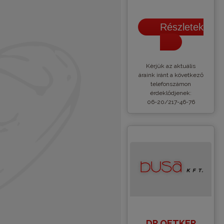
Részletek
Kèrjük az aktuális
áraink iránt a következő
telefonszámon
érdeklődjenek:
06-20/217-46-76
DR.OETKER