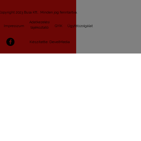
Copyright 2023 Busa Kft.. Minden jog fenntartva.
Adatkezelési
Impresszum
GYIK
Ügyfélszolgálat
tájékoztató
Készítette: DevelMedia