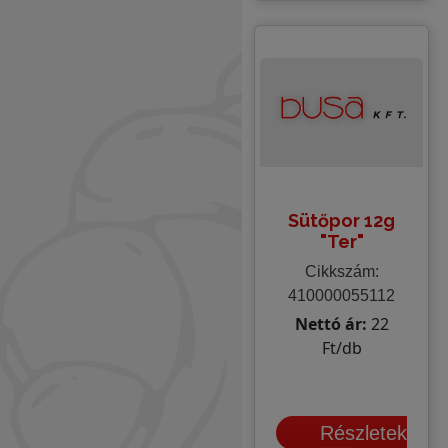
Sütőpor 12g
"Ter"
Cikkszám:
410000055112
Nettó ár:
22
Ft/db
Részletek