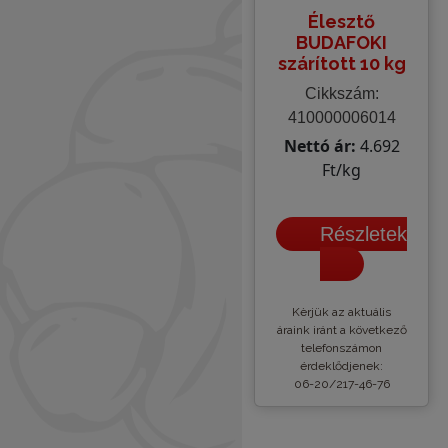
Élesztő
BUDAFOKI
szárított 10 kg
Cikkszám:
410000006014
Nettó ár:
4.692
Ft/kg
Részletek
Kèrjük az aktuális
áraink iránt a következő
telefonszámon
érdeklődjenek:
06-20/217-46-76