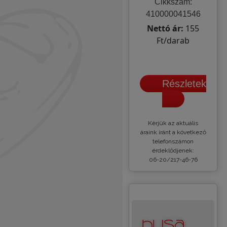
Cikkszám:
410000041546
Nettó ár:
155
Ft/darab
Részletek
Kèrjük az aktuális
áraink iránt a következő
telefonszámon
érdeklődjenek:
06-20/217-46-76