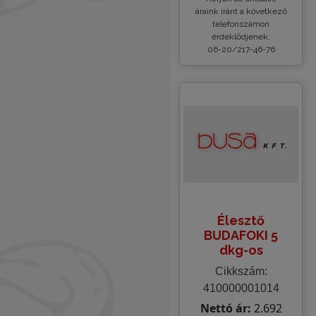
áraink iránt a következő
telefonszámon
érdeklődjenek:
06-20/217-46-76
Élesztő
BUDAFOKI 5
dkg-os
Cikkszám:
410000001014
Nettó ár:
2.692