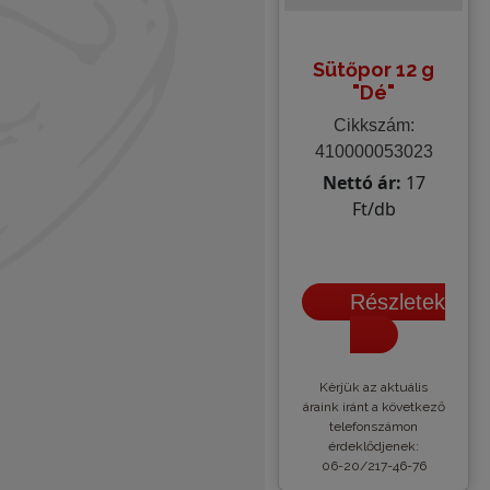
Sütőpor 12 g
"Dé"
Cikkszám:
410000053023
Nettó ár:
17
Ft/db
Részletek
Kèrjük az aktuális
áraink iránt a következő
telefonszámon
érdeklődjenek:
06-20/217-46-76