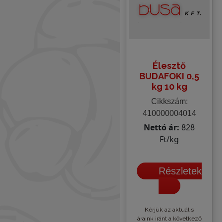
Élesztő
BUDAFOKI 0,5
kg 10 kg
Cikkszám:
410000004014
Nettó ár:
828
Ft/kg
Részletek
Kèrjük az aktuális
áraink iránt a következő