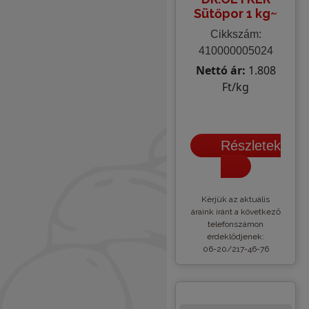
Sütőpor 1 kg~
Cikkszám:
410000005024
Nettó ár:
1.808
Ft/kg
Részletek
Kèrjük az aktuális
áraink iránt a következő
telefonszámon
érdeklődjenek:
06-20/217-46-76