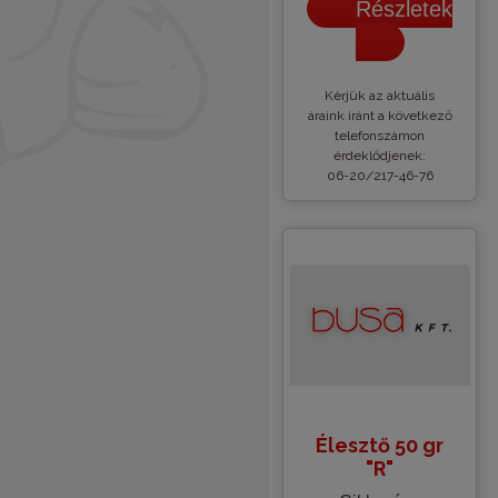
Részletek
Kèrjük az aktuális
áraink iránt a következő
telefonszámon
érdeklődjenek:
06-20/217-46-76
Élesztő 50 gr
"R"