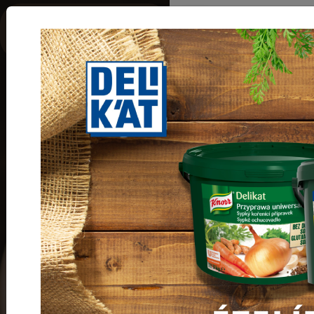
Termékkategóri
ÉLESZTŐK
Élesztők
Főoldal
Termékeink
Élesztők
Sütőpor 15 gr
"Dé"
Cikkszám:
410000037023