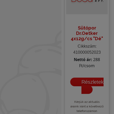
Sütőpor
Dr.Oetker
4x12g/cs "Dé"
Cikkszám:
410000052023
Nettó ár:
288
Ft/csom
Részletek
Kèrjük az aktuális
áraink iránt a következő
telefonszámon