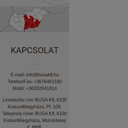
KAPCSOLAT
E-mail: info@busakft.hu
Telefon/Fax: +3676461180
Mobil: +36202041814
Levelezési cím: BUSA Kft, 6100
Kiskunfélegyháza, Pf. 109.
Telephely címe: BUSA Kft, 6100
Kiskunfélegyháza, Molnártelep
X. 88/B.