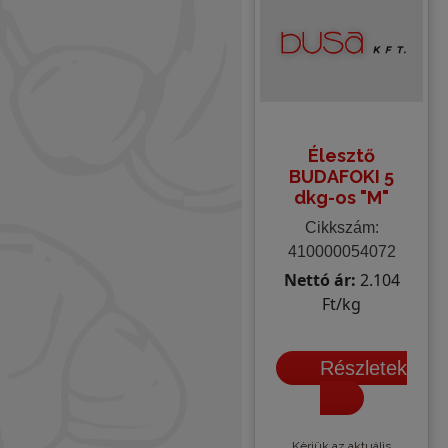
Élesztő
BUDAFOKI 5
dkg-os "M"
Cikkszám:
410000054072
Nettó ár:
2.104
Ft/kg
Részletek
Kèrjük az aktuális