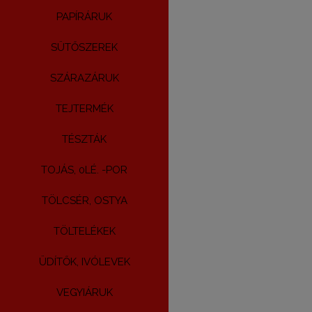
PAPÍRÁRUK
SÜTŐSZEREK
SZÁRAZÁRUK
TEJTERMÉK
TÉSZTÁK
TOJÁS, 0LÉ. -POR
TÖLCSÉR, OSTYA
TÖLTELÉKEK
ÜDÍTŐK, IVÓLEVEK
VEGYIÁRUK