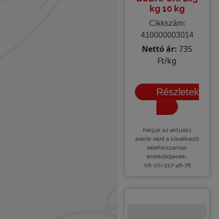
kg 10 kg
Cikkszám:
410000003014
Nettó ár:
735
Ft/kg
Részletek
Kèrjük az aktuális
áraink iránt a következő
telefonszámon
érdeklődjenek:
06-20/217-46-76