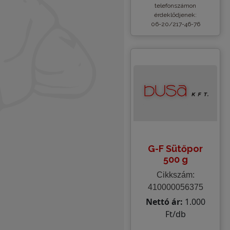
telefonszámon
érdeklődjenek:
06-20/217-46-76
G-F Sütőpor
500 g
Cikkszám:
410000056375
Nettó ár:
1.000
Ft/db