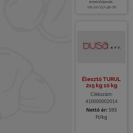
érdeklődjenek:
06-20/217-46-76
Élesztő TURUL
2x5 kg 10 kg
Cikkszám:
410000002014
Nettó ár:
593
Ft/kg