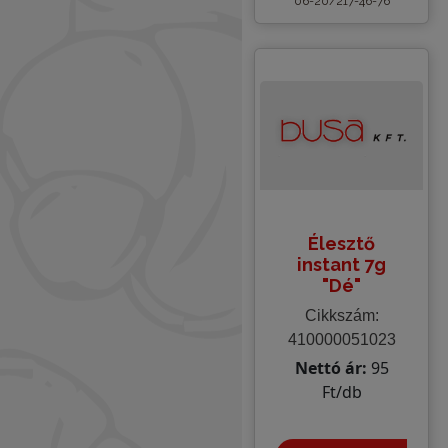
06-20/217-46-76
Élesztő
instant 7g
"Dé"
Cikkszám:
410000051023
Nettó ár:
95
Ft/db