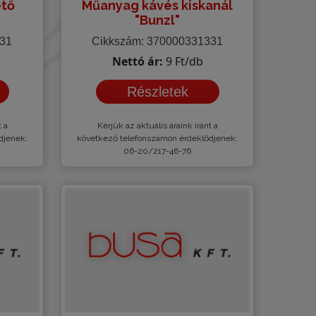
ető
Műanyag kávés kiskanál
"Bunzl"
331
Cikkszám: 370000331331
Nettó ár:
9 Ft/db
Részletek
t a
Kèrjük az aktuális áraink iránt a
djenek:
következő telefonszámon érdeklődjenek:
06-20/217-46-76