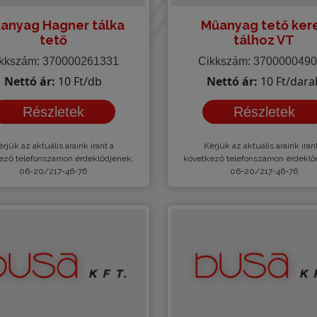
anyag Hagner tálka
Műanyag tető ker
tető
tálhoz VT
kkszám: 370000261331
Cikkszám: 370000049
Nettó ár:
10 Ft/db
Nettó ár:
10 Ft/dara
Részletek
Részletek
rjük az aktuális áraink iránt a
Kèrjük az aktuális áraink irán
ező telefonszámon érdeklődjenek:
következő telefonszámon érdeklő
06-20/217-46-76
06-20/217-46-76