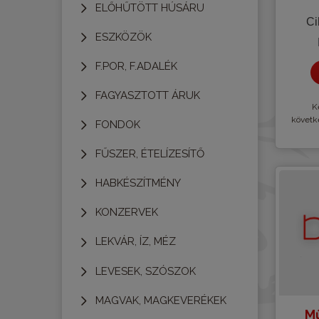
ELŐHŰTÖTT HÚSÁRU
Ci
ESZKÖZÖK
F.POR, F.ADALÉK
FAGYASZTOTT ÁRUK
Kè
követk
FONDOK
FŰSZER, ÉTELÍZESÍTŐ
HABKÉSZÍTMÉNY
KONZERVEK
LEKVÁR, ÍZ, MÉZ
LEVESEK, SZÓSZOK
MAGVAK, MAGKEVERÉKEK
Mű