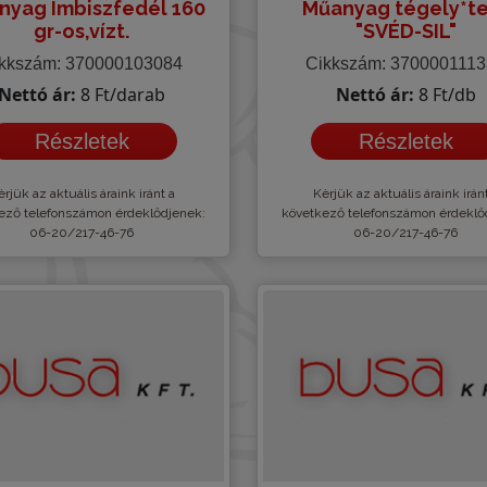
nyag Imbiszfedél 160
Műanyag tégely*t
gr-os,vízt.
"SVÉD-SIL"
kkszám: 370000103084
Cikkszám: 370000111
Nettó ár:
8 Ft/darab
Nettó ár:
8 Ft/db
Részletek
Részletek
rjük az aktuális áraink iránt a
Kèrjük az aktuális áraink irán
ező telefonszámon érdeklődjenek:
következő telefonszámon érdeklő
06-20/217-46-76
06-20/217-46-76