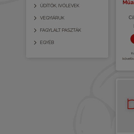
Műa
ÜDÍTŐK, IVÓLEVEK
Ci
VEGYIÁRUK
FAGYLALT PASZTÁK
EGYÉB
Kè
követk