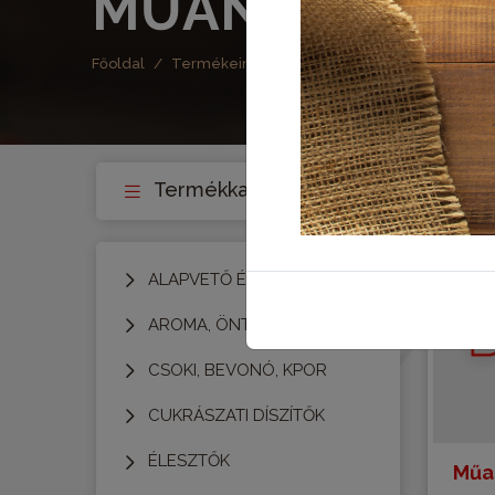
MŰANYAG ÁR
Főoldal
Termékeink
Műanyag áruk
M
Termékkategóriák
ALAPVETŐ ÉLELMISZER
AROMA, ÖNTET, FESTÉK
CSOKI, BEVONÓ, KPOR
CUKRÁSZATI DÍSZÍTŐK
ÉLESZTŐK
Műa