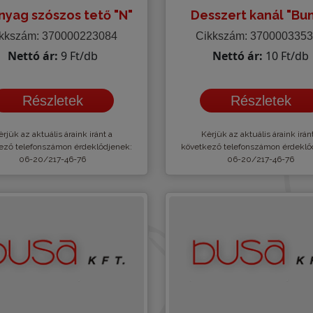
yag szószos tető "N"
Desszert kanál "Bun
kkszám: 370000223084
Cikkszám: 370000335
Nettó ár:
9 Ft/db
Nettó ár:
10 Ft/db
Részletek
Részletek
rjük az aktuális áraink iránt a
Kèrjük az aktuális áraink irán
ező telefonszámon érdeklődjenek:
következő telefonszámon érdeklő
06-20/217-46-76
06-20/217-46-76