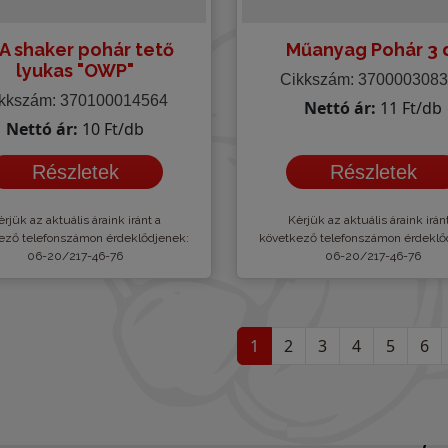
A shaker pohár tető
Műanyag Pohár 3 
lyukas "OWP"
Cikkszám: 370000308
kkszám: 370100014564
Nettó ár:
11 Ft/db
Nettó ár:
10 Ft/db
Részletek
Részletek
rjük az aktuális áraink iránt a
Kèrjük az aktuális áraink irán
ező telefonszámon érdeklődjenek:
következő telefonszámon érdeklő
06-20/217-46-76
06-20/217-46-76
1
2
3
4
5
6