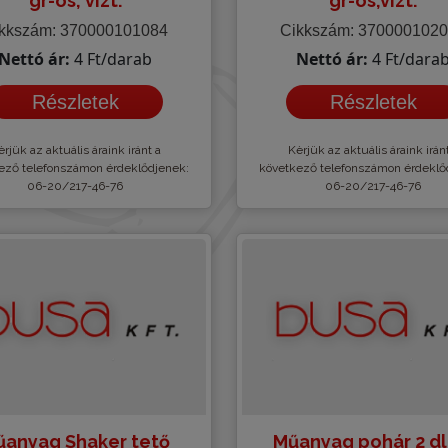
gr-os, vízt.
gr-os,vízt.
kkszám: 370000101084
Cikkszám: 370000102
Nettó ár:
4 Ft/darab
Nettó ár:
4 Ft/dara
Részletek
Részletek
rjük az aktuális áraink iránt a
Kèrjük az aktuális áraink irán
ező telefonszámon érdeklődjenek:
következő telefonszámon érdeklő
06-20/217-46-76
06-20/217-46-76
anyag Shaker tető
Műanyag pohár 2 dl