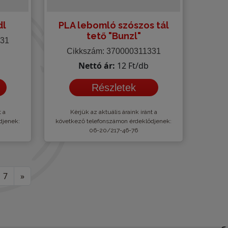
dl
PLA lebomló szószos tál
tető "Bunzl"
331
Cikkszám: 370000311331
Nettó ár:
12 Ft/db
Részletek
t a
Kèrjük az aktuális áraink iránt a
djenek:
következő telefonszámon érdeklődjenek:
06-20/217-46-76
7
»