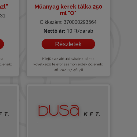
zl"
Műanyag kerek tálka 250
ml "O"
331
Cikkszám: 370000293564
Nettó ár:
10 Ft/darab
Részletek
t a
Kèrjük az aktuális áraink iránt a
djenek:
következő telefonszámon érdeklődjenek:
06-20/217-46-76