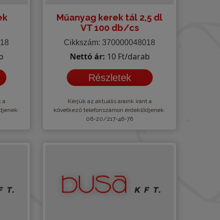
ek
Műanyag kerek tál 2,5 dl
VT 100 db/cs
018
Cikkszám: 370000048018
b
Nettó ár:
10 Ft/darab
Részletek
t a
Kèrjük az aktuális áraink iránt a
djenek:
következő telefonszámon érdeklődjenek:
06-20/217-46-76