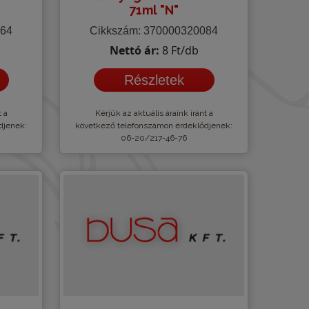
71ml "N"
564
Cikkszám: 370000320084
Nettó ár:
8 Ft/db
Részletek
t a
Kèrjük az aktuális áraink iránt a
djenek:
következő telefonszámon érdeklődjenek:
06-20/217-46-76