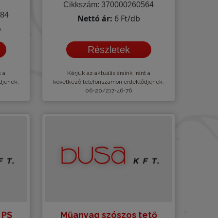
Cikkszám: 370000260564
084
Nettó ár:
6 Ft/db
b
Részletek
t a
Kèrjük az aktuális áraink iránt a
djenek:
következő telefonszámon érdeklődjenek:
06-20/217-46-76
 PS
Műanyag szószos tető