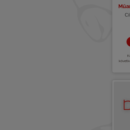
Műan
Ci
Kè
követk