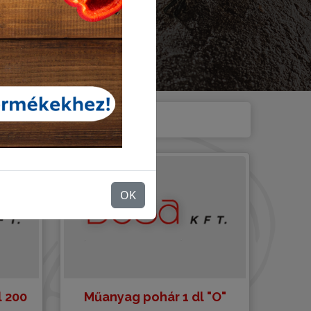
OK
 200
Műanyag pohár 1 dl "O"