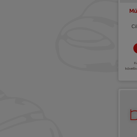
Mű
Ci
Kè
követk