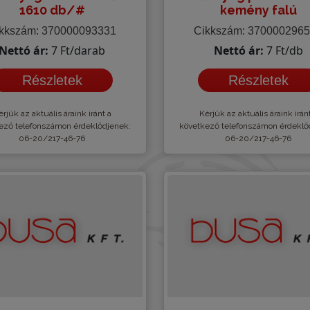
1610 db/#
kemény falú
kkszám: 370000093331
Cikkszám: 370000296
Nettó ár:
7 Ft/darab
Nettó ár:
7 Ft/db
Részletek
Részletek
rjük az aktuális áraink iránt a
Kèrjük az aktuális áraink irán
ező telefonszámon érdeklődjenek:
következő telefonszámon érdeklő
06-20/217-46-76
06-20/217-46-76