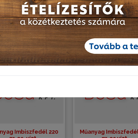
UK
űanyag áruk
nyag Imbiszfedél 220
Műanyag Imbiszfedél