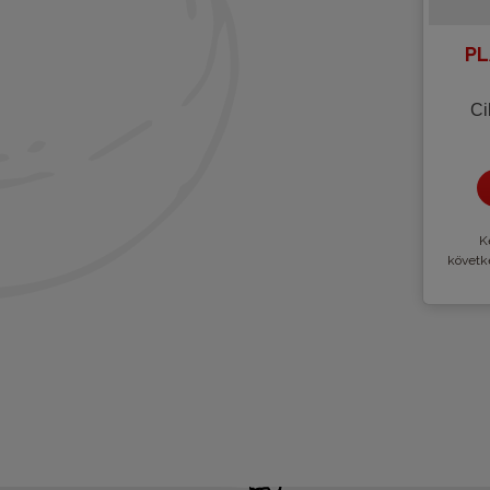
PL
Ci
Kè
követk