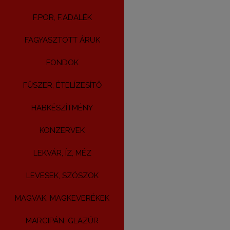
F.POR, F.ADALÉK
FAGYASZTOTT ÁRUK
FONDOK
FŰSZER, ÉTELÍZESÍTŐ
HABKÉSZÍTMÉNY
KONZERVEK
LEKVÁR, ÍZ, MÉZ
LEVESEK, SZÓSZOK
MAGVAK, MAGKEVERÉKEK
MARCIPÁN, GLAZÚR