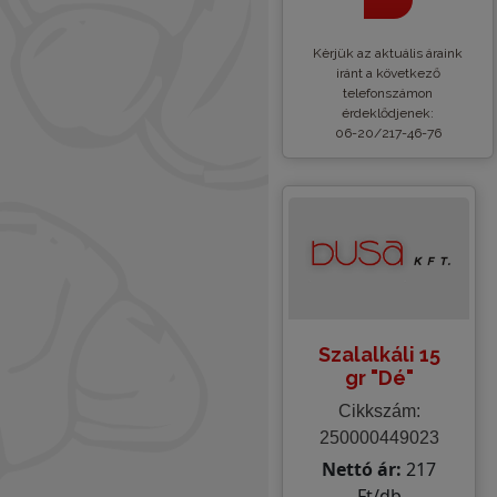
Kèrjük az aktuális áraink
iránt a következő
telefonszámon
érdeklődjenek:
06-20/217-46-76
Szalalkáli 15
gr "Dé"
Cikkszám:
250000449023
Nettó ár:
217
Ft/db