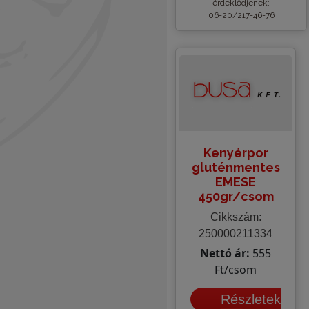
érdeklődjenek:
06-20/217-46-76
Kenyérpor
gluténmentes
EMESE
450gr/csom
Cikkszám:
250000211334
Nettó ár:
555
Ft/csom
Részletek