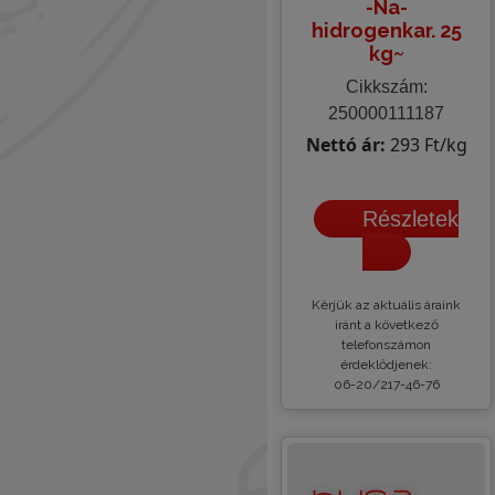
-Na-
hidrogenkar. 25
kg~
Cikkszám:
250000111187
Nettó ár:
293 Ft/kg
Részletek
Kèrjük az aktuális áraink
iránt a következő
telefonszámon
érdeklődjenek:
06-20/217-46-76