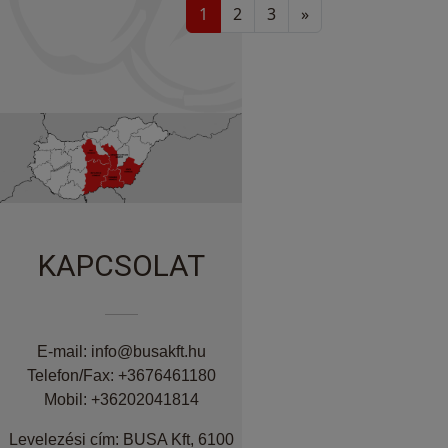
1
2
3
»
KAPCSOLAT
E-mail: info@busakft.hu
Telefon/Fax: +3676461180
Mobil: +36202041814
Levelezési cím: BUSA Kft, 6100