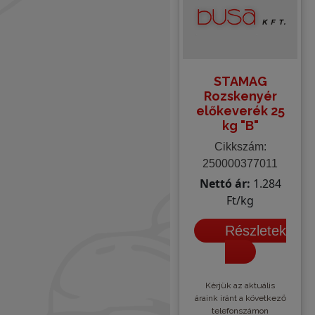
STAMAG
Rozskenyér
előkeverék 25
kg "B"
Cikkszám:
250000377011
Nettó ár:
1.284
Ft/kg
Részletek
Kèrjük az aktuális
áraink iránt a következő
telefonszámon