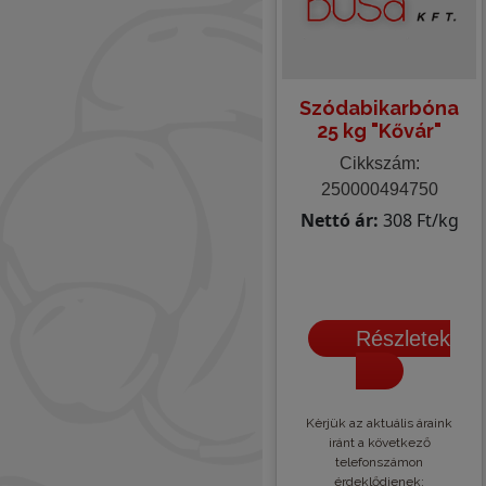
Szódabikarbóna
25 kg "Kővár"
Cikkszám:
250000494750
Nettó ár:
308 Ft/kg
Részletek
Kèrjük az aktuális áraink
iránt a következő
telefonszámon
érdeklődjenek: