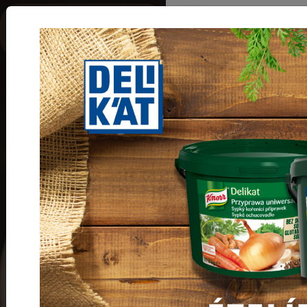
Termékkategóri
SÜTŐSZEREK
Sütőszerek
Főoldal
Termékeink
Sütőszerek
Szódabikarbóna
40 gr "Dé"
Cikkszám:
250000470023
Nettó ár:
73 Ft/db