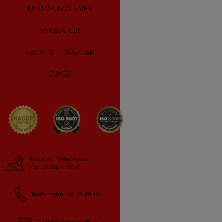
ÜDÍTŐK, IVÓLEVEK
VEGYIÁRUK
FAGYLALT PASZTÁK
EGYÉB
6100 Kiskunfélegyháza,
Molnártelep X. 88/B.
Telefonszám: +36 76 461 180