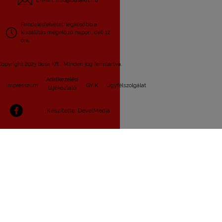
E-Mail: info@busakft.hu
Rendelésfelvétel: legkésőbb a
kiszállítás megelőző napon, déli 12
óra.
Copyright 2023 Busa Kft.. Minden jog fenntartva.
Adatkezelési
Impresszum
GYIK
Ügyfélszolgálat
tájékoztató
Készítette: DevelMedia