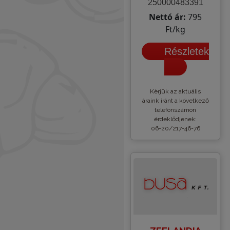
250000483391
Nettó ár:
795
Ft/kg
Részletek
Kèrjük az aktuális
áraink iránt a következő
telefonszámon
érdeklődjenek:
06-20/217-46-76