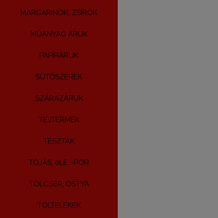
MARGARINOK, ZSÍROK
MŰANYAG ÁRUK
PAPÍRÁRUK
SÜTŐSZEREK
SZÁRAZÁRUK
TEJTERMÉK
TÉSZTÁK
TOJÁS, 0LÉ. -POR
TÖLCSÉR, OSTYA
TÖLTELÉKEK