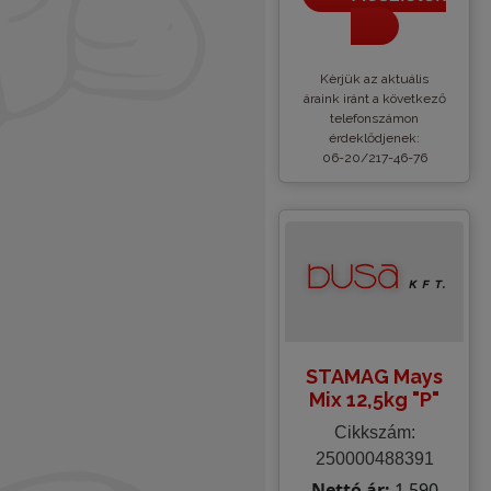
Kèrjük az aktuális
áraink iránt a következő
telefonszámon
érdeklődjenek:
06-20/217-46-76
STAMAG Mays
Mix 12,5kg "P"
Cikkszám:
250000488391
Nettó ár:
1.590