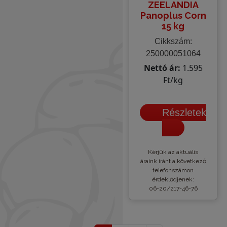
ZEELANDIA
Panoplus Corn
15 kg
Cikkszám:
250000051064
Nettó ár:
1.595
Ft/kg
Részletek
Kèrjük az aktuális
áraink iránt a következő
telefonszámon
érdeklődjenek:
06-20/217-46-76