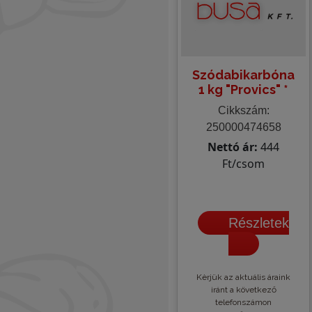
Szódabikarbóna
1 kg "Provics" *
Cikkszám:
250000474658
Nettó ár:
444
Ft/csom
Részletek
Kèrjük az aktuális áraink
iránt a következő
telefonszámon