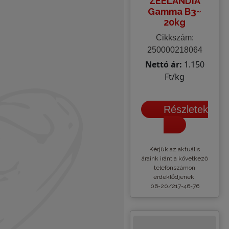
ZEELANDIA
Gamma B3~
20kg
Cikkszám:
250000218064
Nettó ár:
1.150
Ft/kg
Részletek
Kèrjük az aktuális
áraink iránt a következő
telefonszámon
érdeklődjenek:
06-20/217-46-76