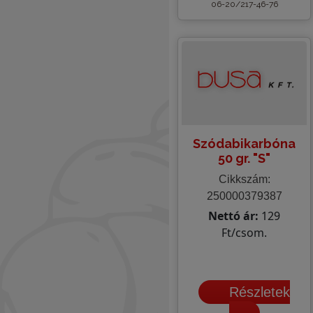
06-20/217-46-76
Szódabikarbóna
50 gr. "S"
Cikkszám:
250000379387
Nettó ár:
129
Ft/csom.
Részletek