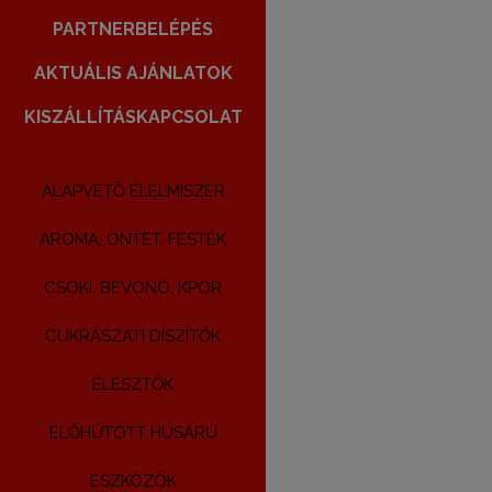
PARTNERBELÉPÉS
AKTUÁLIS AJÁNLATOK
KISZÁLLÍTÁS
KAPCSOLAT
ALAPVETŐ ÉLELMISZER
AROMA, ÖNTET, FESTÉK
CSOKI, BEVONÓ, KPOR
CUKRÁSZATI DÍSZÍTŐK
ÉLESZTŐK
ELŐHŰTÖTT HÚSÁRU
ESZKÖZÖK