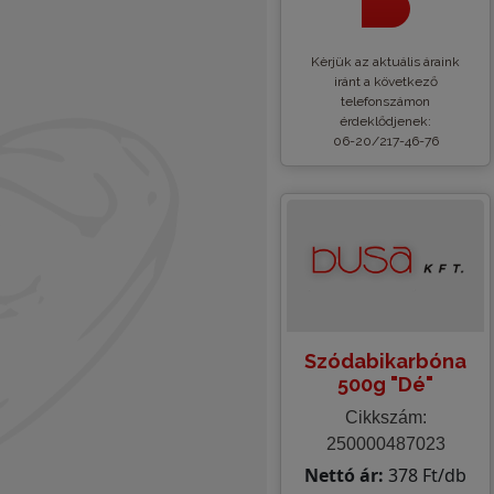
Kèrjük az aktuális áraink
iránt a következő
telefonszámon
érdeklődjenek:
06-20/217-46-76
Szódabikarbóna
500g "Dé"
Cikkszám:
250000487023
Nettó ár:
378 Ft/db