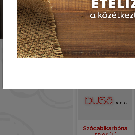
Részletek
Kèrjük az aktuális áraink
iránt a következő
telefonszámon
érdeklődjenek:
06-20/217-46-76
Szódabikarbóna
50 gr. "L"