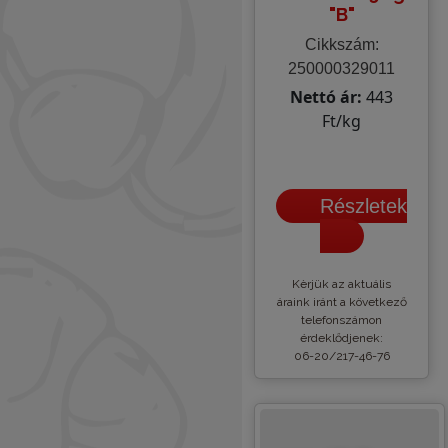
"B"
Cikkszám:
250000329011
Nettó ár:
443
Ft/kg
Részletek
Kèrjük az aktuális
áraink iránt a következő
telefonszámon
érdeklődjenek:
06-20/217-46-76