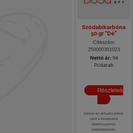
Szódabikarbóna
50 gr "Dé"
Cikkszám:
250000391023
Nettó ár:
94
Ft/darab
Részletek
Kèrjük az aktuális áraink
iránt a következő
telefonszámon
érdeklődjenek: