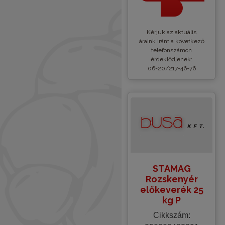
Kèrjük az aktuális
áraink iránt a következő
telefonszámon
érdeklődjenek:
06-20/217-46-76
STAMAG
Rozskenyér
előkeverék 25
kg P
Cikkszám: