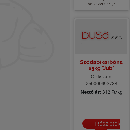
06-20/217-46-76
Szódabikarbóna
25kg "Jub"
Cikkszám:
250000493738
Nettó ár:
312 Ft/kg
Részletek