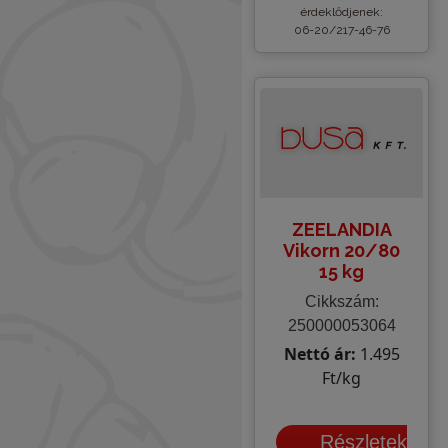
érdeklődjenek:
06-20/217-46-76
ZEELANDIA
Vikorn 20/80
15 kg
Cikkszám:
250000053064
Nettó ár:
1.495
Ft/kg
Részletek