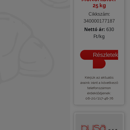
25 kg
Cikkszám:
340000177187
Nettó ár:
630
Ft/kg
Részletek
Kèrjük az aktuális
áraink iránt a következő
telefonszámon
érdeklődjenek:
06-20/217-46-76