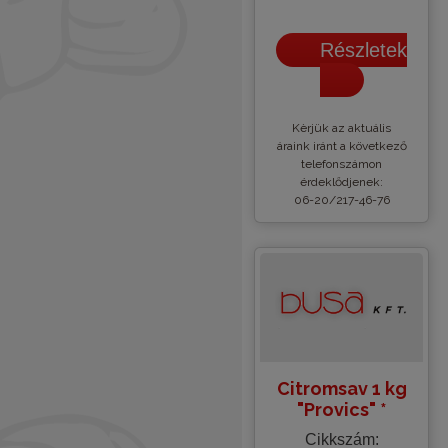
Részletek
Kèrjük az aktuális
áraink iránt a következő
telefonszámon
érdeklődjenek:
06-20/217-46-76
Citromsav 1 kg
"Provics" *
Cikkszám: