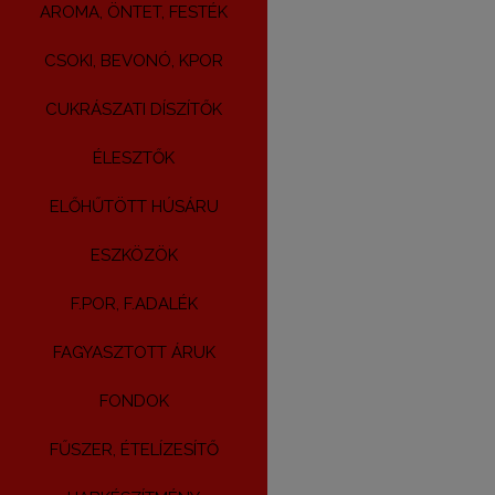
AROMA, ÖNTET, FESTÉK
CSOKI, BEVONÓ, KPOR
CUKRÁSZATI DÍSZÍTŐK
ÉLESZTŐK
ELŐHŰTÖTT HÚSÁRU
ESZKÖZÖK
F.POR, F.ADALÉK
FAGYASZTOTT ÁRUK
FONDOK
FŰSZER, ÉTELÍZESÍTŐ