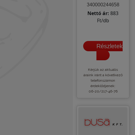
340000244658
Nettó ár:
883
Ft/db
Részletek
Kèrjük az aktuális
áraink iránt a következő
telefonszámon
érdeklődjenek:
06-20/217-46-76