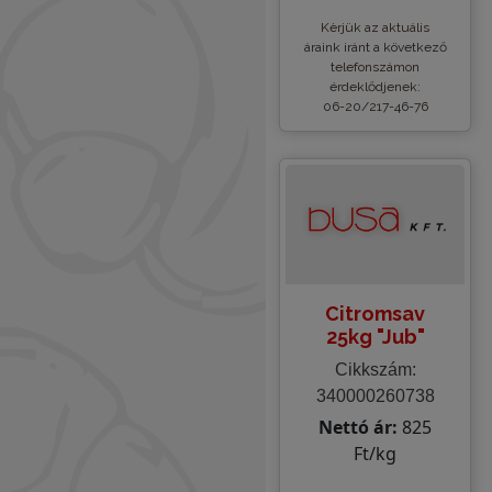
Kèrjük az aktuális
áraink iránt a következő
telefonszámon
érdeklődjenek:
06-20/217-46-76
Citromsav
25kg "Jub"
Cikkszám:
340000260738
Nettó ár:
825
Ft/kg