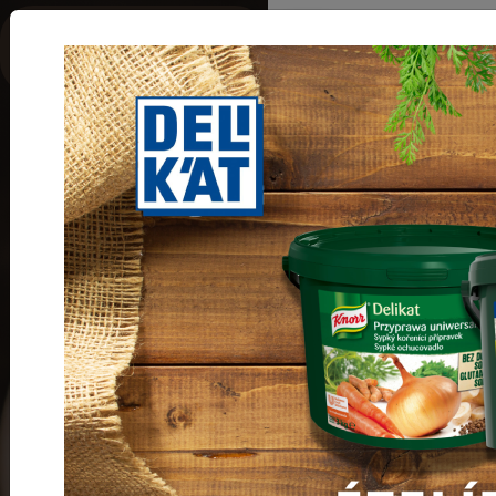
Termékkategóri
F.POR,
F.por,
F.adalék
F.ADALÉK
Főoldal
Termékeink
F.por, F.adalék
Citrompótló
tabletta 100
szemes 25gr-
os
Cikkszám:
340000121287