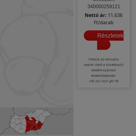
340000259121
Nettó ár:
11.636
Ft/darab
Részletek
Kèrjük az aktuális
áraink iránt a következő
telefonszámon
érdeklődjenek:
06-20/217-46-76