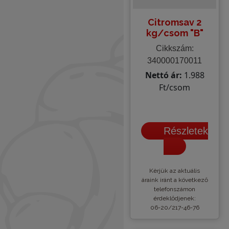
Citromsav 2
kg/csom "B"
Cikkszám:
340000170011
Nettó ár:
1.988
Ft/csom
Részletek
Kèrjük az aktuális
áraink iránt a következő
telefonszámon
érdeklődjenek:
06-20/217-46-76