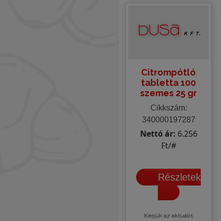
Citrompótló
tabletta 100
szemes 25 gr
Cikkszám:
340000197287
Nettó ár:
6.256
Ft/#
Részletek
Kèrjük az aktuális