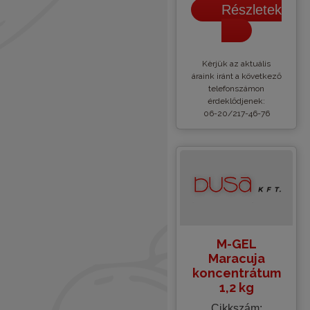
Részletek
Kèrjük az aktuális
áraink iránt a következő
telefonszámon
érdeklődjenek:
06-20/217-46-76
M-GEL
Maracuja
koncentrátum
1,2 kg
Cikkszám: